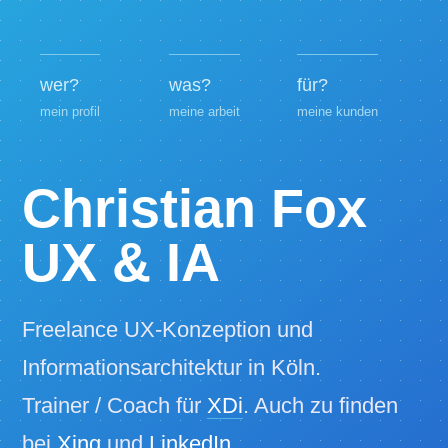
wer?
was?
für?
mein profil
meine arbeit
meine kunden
Christian Fox
UX & IA
Freelance UX-Konzeption und
Informationsarchitektur in Köln.
Trainer / Coach für
XDi
. Auch zu finden
bei
Xing
und
LinkedIn
.